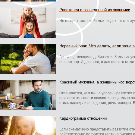
Расстался с разведенной из экономии
Не говорят так о любимых людях – с калькул
Неравный брак. Что делать, если жена 
Все чаще женщина добивается больших усп
ее партнер. И для него, и для нее это мож
Красивый мужчина, а женщины нос воро
Оказывается, чем выше уровень развития 
привлекательности являются социально-з
стиль одежды и поведение, речь, манеры. 
Кардиограмма отношений
Если схематично представить развитие от
действительно получится картина биения пу