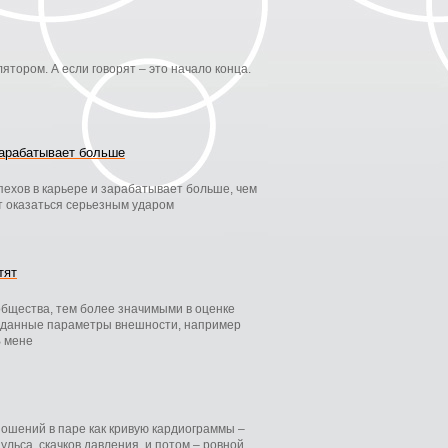
ятором. А если говорят – это начало конца.
зарабатывает больше
ехов в карьере и зарабатывает больше, чем
ет оказаться серьезным ударом
тят
общества, тем более значимыми в оценке
аданные параметры внешности, например
В мене
ношений в паре как кривую кардиограммы –
льса, скачков давления, и потом – ровной