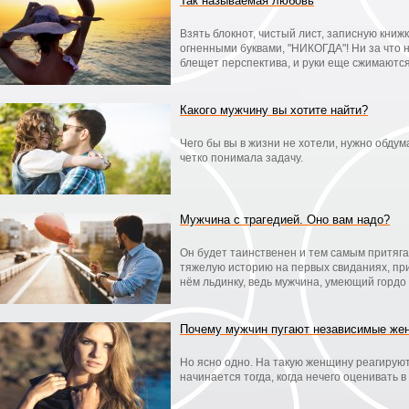
Так называемая любовь
Взять блокнот, чистый лист, записную книжк
огненными буквами, "НИКОГДА"! Ни за что 
блещет перспектива, и руки еще сжимаются
Какого мужчину вы хотите найти?
Чего бы вы в жизни не хотели, нужно обдум
четко понимала задачу.
Мужчина с трагедией. Оно вам надо?
Он будет таинственен и тем самым притягат
тяжелую историю на первых свиданиях, при
нём льдинку, ведь мужчина, умеющий гордо
Почему мужчин пугают независимые ж
Но ясно одно. На такую женщину реагируют т
начинается тогда, когда нечего оценивать в