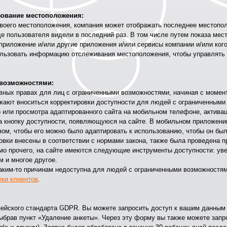
зование местоположения:
воего местоположения, компания может отображать последнее местопол
е пользователя видели в последний раз. В том числе путем показа мес
приложение и/или другие приложения и/или сервисы компании и/или кого-
пользовать информацию отслеживания местоположения, чтобы управлять
 возможностями:
авных правах для лиц с ограниченными возможностями, начиная с моме
лжают вноситься корректировки доступности для людей с ограниченными
 или просмотра адаптированного сайта на мобильном телефоне, актива
 кнопку доступности, появляющуюся на сайте. В мобильном приложении
зом, чтобы его можно было адаптировать к использованию, чтобы он был
вки внесены в соответствии с нормами закона, также была проведена п
имо прочего, на сайте имеются следующие инструменты доступности: уве
 и многое другое.
 каким-то причинам недоступна для людей с ограниченными возможностя
ки клиентов
.
пейского стандарта GDPR. Вы можете запросить доступ к вашим данным
ыбрав пункт «Удаление анкеты». Через эту форму вы также можете зап